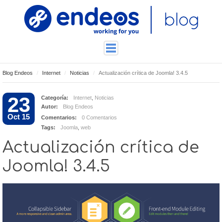
Blog Endeos
Internet
Noticias
Actualización crítica de Joomla! 3.4.5
ENDEOSLAB
TUTORIALES
23
Categoría:
Internet
,
Noticias
Autor:
Blog Endeos
TECNOLOGÍA
Oct 15
Comentarios:
0 Comentarios
CONTACTO
Tags:
Joomla
,
web
Actualización crítica de
Joomla! 3.4.5