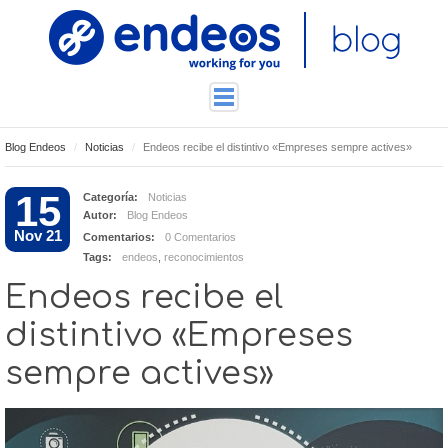
Blog Endeos
Noticias
Endeos recibe el distintivo «Empreses sempre actives»
ENDEOSLAB
TUTORIALES
15
Categoría:
Noticias
Autor:
Blog Endeos
TECNOLOGÍA
Nov 21
Comentarios:
0 Comentarios
CONTACTO
Tags:
endeos
,
reconocimientos
Endeos recibe el
distintivo «Empreses
sempre actives»