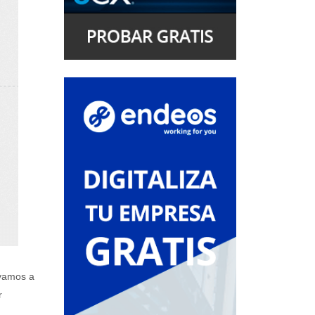
 vamos a
r