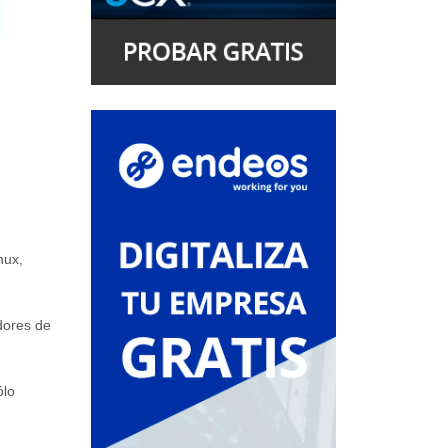
nux,
dores de
ólo