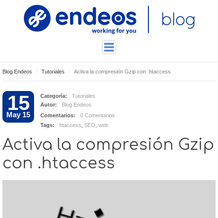
Blog Endeos
Tutoriales
Activa la compresión Gzip con .htaccess
ENDEOSLAB
TUTORIALES
15
Categoría:
Tutoriales
Autor:
Blog Endeos
TECNOLOGÍA
May 15
Comentarios:
0 Comentarios
CONTACTO
Tags:
htaccess
,
SEO
,
web
Activa la compresión Gzip
con .htaccess