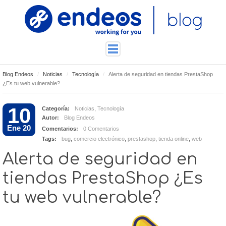
Blog Endeos
Noticias
Tecnología
Alerta de seguridad en tiendas PrestaShop
ENDEOSLAB
¿Es tu web vulnerable?
TUTORIALES
10
Categoría:
Noticias
,
Tecnología
TECNOLOGÍA
Autor:
Blog Endeos
CONTACTO
Ene 20
Comentarios:
0 Comentarios
Tags:
bug
,
comercio electrónico
,
prestashop
,
tienda online
,
web
Alerta de seguridad en
tiendas PrestaShop ¿Es
tu web vulnerable?