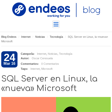
Blog Endeos
Internet
Noticias
Tecnología
SQL Server en Linux, la «nueva»
ENDEOSLAB
Microsoft
TUTORIALES
24
Categoría:
Internet
,
Noticias
,
Tecnología
TECNOLOGÍA
Autor:
Oscar Ceresuela
CONTACTO
Mar 16
Comentarios:
0 Comentarios
Tags:
Internet
,
Microsoft
SQL Server en Linux, la
«nueva» Microsoft