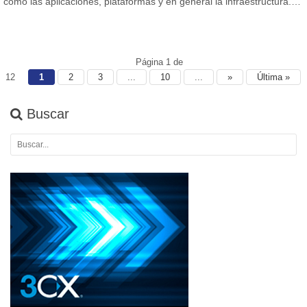
como las aplicaciones, plataformas y en general la infraestructura.…
Página 1 de
12
1
2
3
...
10
...
»
Última »
Buscar