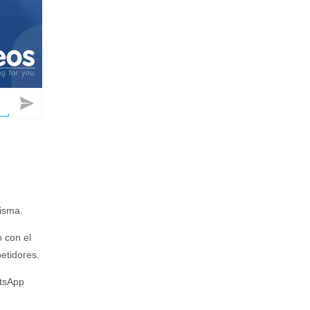
isma.
o con el
etidores.
atsApp