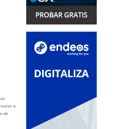
sos
nzaron a
to de