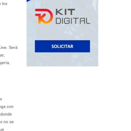
 los
Line. Será
ar,
jería.
s
ega con
, donde
as no se
que