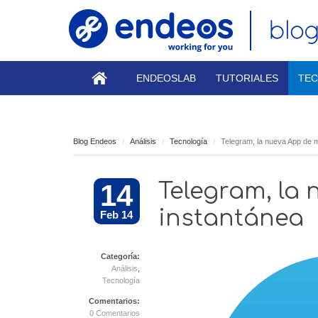
ENDEOSLAB
TUTORIALES
TEC
Blog Endeos
Análisis
Tecnología
Telegram, la nueva App de m
14
Telegram, la
instantánea
Feb 14
Categoría:
Análisis
,
Tecnología
Comentarios:
0 Comentarios