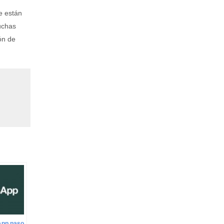
e están
uchas
ón de
pp paso