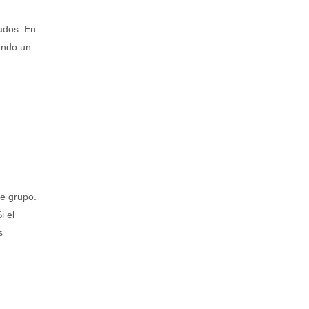
rados. En
iendo un
de grupo.
i el
s