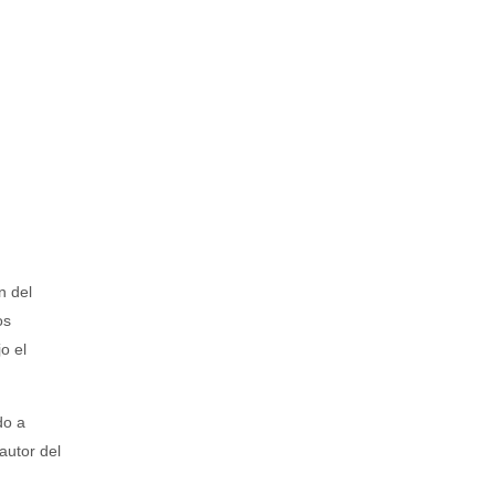
n del
os
o el
do a
autor del