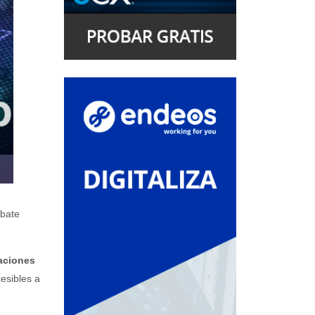
ebate
aciones
esibles a