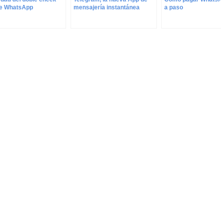
de WhatsApp
mensajería instantánea
a paso