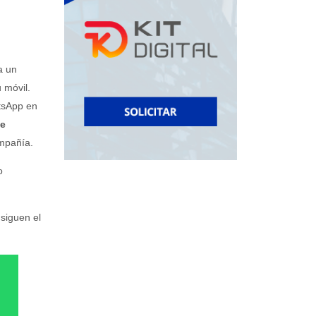
a un
 móvil.
atsApp en
e
ompañía.
o
 siguen el