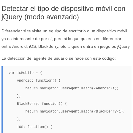
Detectar el tipo de dispositivo móvil con
jQuery (modo avanzado)
Diferenciar si te visita un equipo de escritorio o un dispositivo móvil
ya es interesante de por sí, pero si lo que quieres es diferenciar
entre Android, iOS, BlackBerry, etc… quien entra en juego es jQuery.
La detección del agente de usuario se hace con este código:
var isMobile = {

    Android: function() {

        return navigator.userAgent.match(/Android/i);

    },

    BlackBerry: function() {

        return navigator.userAgent.match(/BlackBerry/i);

    },

    iOS: function() {
