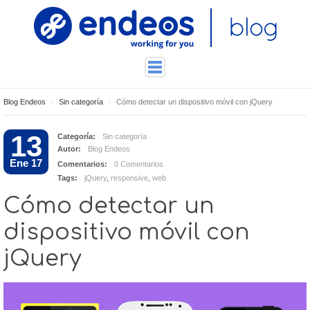
Blog Endeos
Sin categoría
Cómo detectar un dispositivo móvil con jQuery
ENDEOSLAB
TUTORIALES
13
Categoría:
Sin categoría
Autor:
Blog Endeos
TECNOLOGÍA
Ene 17
Comentarios:
0 Comentarios
CONTACTO
Tags:
jQuery
,
responsive
,
web
Cómo detectar un
dispositivo móvil con
jQuery