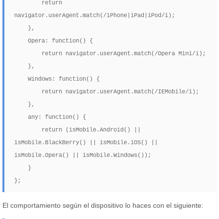
        return 
navigator.userAgent.match(/iPhone|iPad|iPod/i);

    },

    Opera: function() {

        return navigator.userAgent.match(/Opera Mini/i);

    },

    Windows: function() {

        return navigator.userAgent.match(/IEMobile/i);

    },

    any: function() {

        return (isMobile.Android() || 
isMobile.BlackBerry() || isMobile.iOS() || 
isMobile.Opera() || isMobile.Windows());

    }

El comportamiento según el dispositivo lo haces con el siguiente: