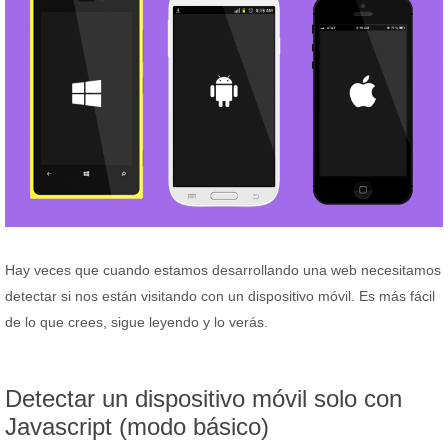
Hay veces que cuando estamos desarrollando una web necesitamos
detectar si nos están visitando con un dispositivo móvil. Es más fácil
de lo que crees, sigue leyendo y lo verás.
Detectar un dispositivo móvil solo con
Javascript (modo básico)