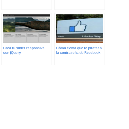
Crea tu slider responsive
Cómo evitar que te pirateen
con jQuery
la contraseña de Facebook