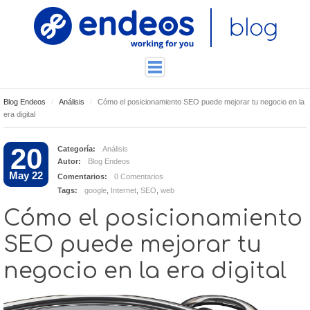
Blog Endeos
Análisis
Cómo el posicionamiento SEO puede mejorar tu negocio en la
ENDEOSLAB
era digital
TUTORIALES
20
Categoría:
Análisis
TECNOLOGÍA
Autor:
Blog Endeos
CONTACTO
May 22
Comentarios:
0 Comentarios
Tags:
google
,
Internet
,
SEO
,
web
Cómo el posicionamiento
SEO puede mejorar tu
negocio en la era digital