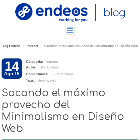
Blog Endeos
Internet
Sacando el máximo provecho del Minimalismo en Diseño Web
ENDEOSLAB
TUTORIALES
14
Categoría:
Internet
Autor:
Blog Endeos
TECNOLOGÍA
Ago 15
Comentarios:
0 Comentarios
CONTACTO
Tags:
diseño
,
web
Sacando el máximo
provecho del
Minimalismo en Diseño
Web