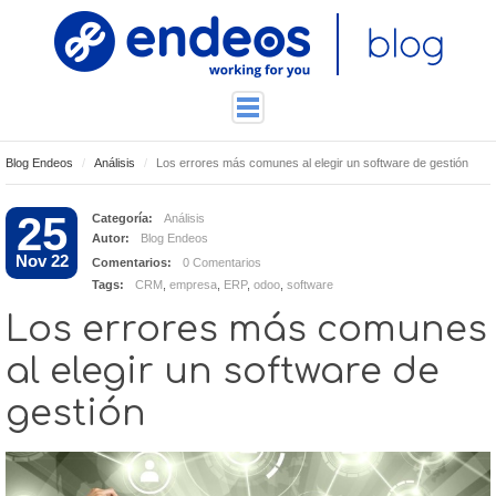
Blog Endeos
Análisis
Los errores más comunes al elegir un software de gestión
ENDEOSLAB
TUTORIALES
25
Categoría:
Análisis
Autor:
Blog Endeos
TECNOLOGÍA
Nov 22
Comentarios:
0 Comentarios
CONTACTO
Tags:
CRM
,
empresa
,
ERP
,
odoo
,
software
Los errores más comunes
al elegir un software de
gestión