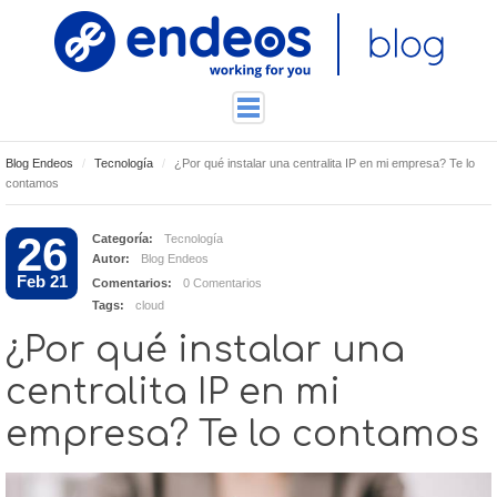
Blog Endeos
Tecnología
¿Por qué instalar una centralita IP en mi empresa? Te lo
ENDEOSLAB
contamos
TUTORIALES
26
Categoría:
Tecnología
TECNOLOGÍA
Autor:
Blog Endeos
CONTACTO
Feb 21
Comentarios:
0 Comentarios
Tags:
cloud
¿Por qué instalar una
centralita IP en mi
empresa? Te lo contamos