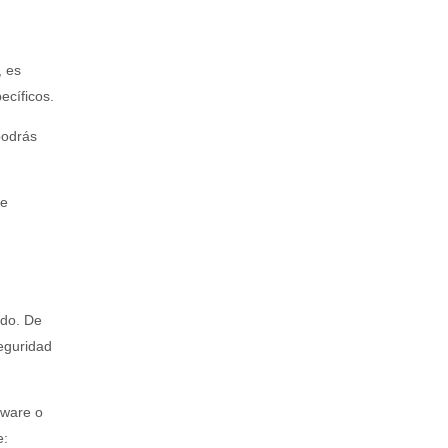
, es
ecíficos.
podrás
de
ado. De
eguridad
tware o
e: