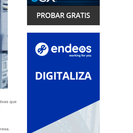
tivas que
a
presa.