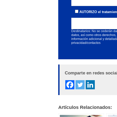
AUTORIZO el tratamient
Responsable: ENDEOS, S.L. Final
Destinatarios: No se cederán dato
datos, así como otros derechos,
información adicional y detalla
privacidad/contactos
Alternative:
Comparte en redes socia
Artículos Relacionados: