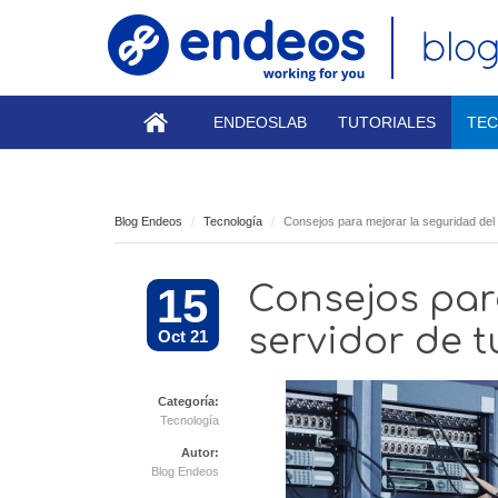
ENDEOSLAB
TUTORIALES
TEC
Blog Endeos
Tecnología
Consejos para mejorar la seguridad del
15
Consejos par
servidor de 
Oct 21
Categoría:
Tecnología
Autor:
Blog Endeos