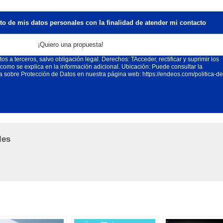
o de mis datos personales con la finalidad de atender mi contacto
idad: Atender su contacto; Legitimación: Obtención de su autorización.
s a terceros, salvo obligación legal. Derechos: TAcceder, rectificar y suprimir los
 como se explica en la información adicional. Ubicación: Puede consultar la
da sobre Protección de Datos en nuestra página web:
https://endeos.com/politica-de
les