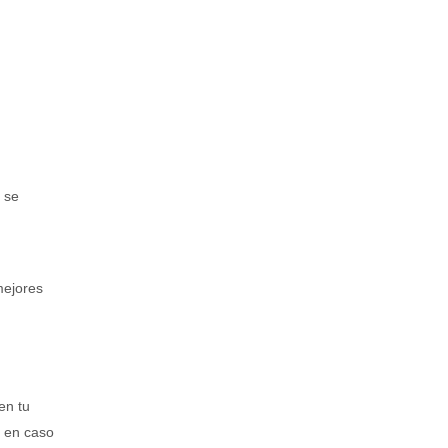
 se
mejores
en tu
o en caso