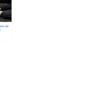
tes de
e