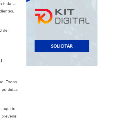
a toda la
lientes,
d del
u
ad. Todos
r pérdidas
 aquí te
 prevenir