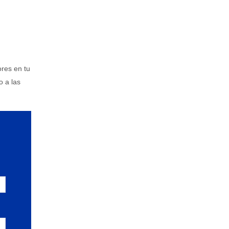
res en tu
o a las